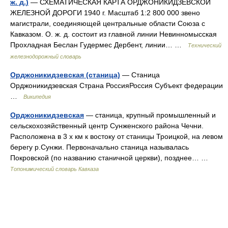
ж. д.)
— СХЕМАТИЧЕСКАЯ КАРТА ОРДЖОНИКИДЗЕВСКОЙ
ЖЕЛЕЗНОЙ ДОРОГИ 1940 г. Масштаб 1:2 800 000 звено
магистрали, соединяющей центральные области Союза с
Кавказом. О. ж. д. состоит из главной линии Невинномысская
Прохладная Беслан Гудермес Дербент, линии… …
Технический
железнодорожный словарь
Орджоникидзевская (станица)
— Станица
Орджоникидзевская Страна РоссияРоссия Субъект федерации
…
Википедия
Орджоникидзевская
— станица, крупный промышленный и
сельскохозяйственный центр Сунженского района Чечни.
Расположена в 3 х км к востоку от станицы Троицкой, на левом
берегу р.Сунжи. Первоначально станица называлась
Покровской (по названию станичной церкви), позднее… …
Топонимический словарь Кавказа