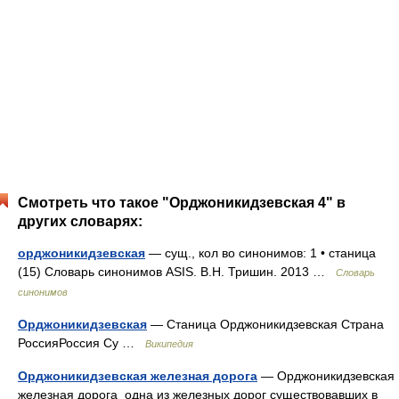
Смотреть что такое "Орджоникидзевская 4" в
других словарях:
орджоникидзевская
— сущ., кол во синонимов: 1 • станица
(15) Словарь синонимов ASIS. В.Н. Тришин. 2013 …
Словарь
синонимов
Орджоникидзевская
— Станица Орджоникидзевская Страна
РоссияРоссия Су …
Википедия
Орджоникидзевская железная дорога
— Орджоникидзевская
железная дорога одна из железных дорог существовавших в